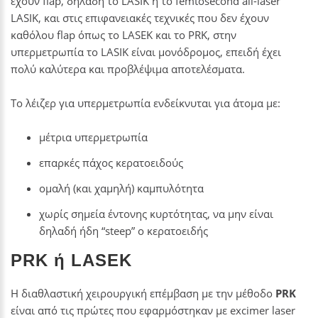
έχουν flap, δηλαδή το LASIK ή το femtosecond all-laser
LASIK, και στις επιφανειακές τεχνικές που δεν έχουν
καθόλου flap όπως το LASEK και το PRK, στην
υπερμετρωπία το LASIK είναι μονόδρομος, επειδή έχει
πολύ καλύτερα και προβλέψιμα αποτελέσματα.
Το λέιζερ για υπερμετρωπία ενδείκνυται για άτομα με:
μέτρια υπερμετρωπία
επαρκές πάχος κερατοειδούς
ομαλή (και χαμηλή) καμπυλότητα
χωρίς σημεία έντονης κυρτότητας, να μην είναι
δηλαδή ήδη “steep” ο κερατοειδής
PRK ή LASEK
Η διαθλαστική χειρουργική επέμβαση με την μέθοδο
PRK
είναι από τις πρώτες που εφαρμόστηκαν με excimer laser