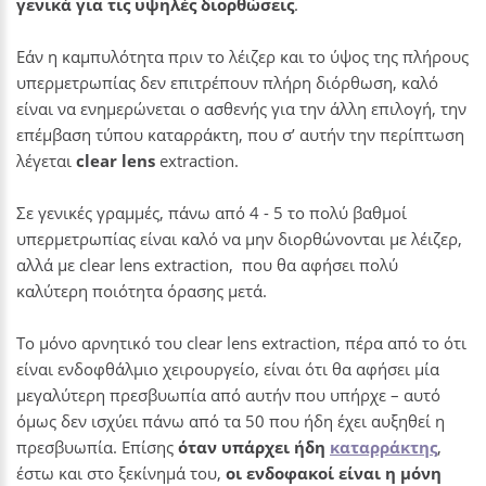
γενικά για τις υψηλές διορθώσεις
.
Εάν η καμπυλότητα πριν το λέιζερ και το ύψος της πλήρους
υπερμετρωπίας δεν επιτρέπουν πλήρη διόρθωση, καλό
είναι να ενημερώνεται ο ασθενής για την άλλη επιλογή, την
επέμβαση τύπου καταρράκτη, που σ’ αυτήν την περίπτωση
λέγεται
clear lens
extraction.
Σε γενικές γραμμές, πάνω από 4 - 5 το πολύ βαθμοί
υπερμετρωπίας είναι καλό να μην διορθώνονται με λέιζερ,
αλλά με clear lens extraction, που θα αφήσει πολύ
καλύτερη ποιότητα όρασης μετά.
Το μόνο αρνητικό του clear lens extraction, πέρα από το ότι
είναι ενδοφθάλμιο χειρουργείο, είναι ότι θα αφήσει μία
μεγαλύτερη πρεσβυωπία από αυτήν που υπήρχε – αυτό
όμως δεν ισχύει πάνω από τα 50 που ήδη έχει αυξηθεί η
πρεσβυωπία. Επίσης
όταν υπάρχει ήδη
καταρράκτης
,
έστω και στο ξεκίνημά του,
οι ενδοφακοί είναι η μόνη