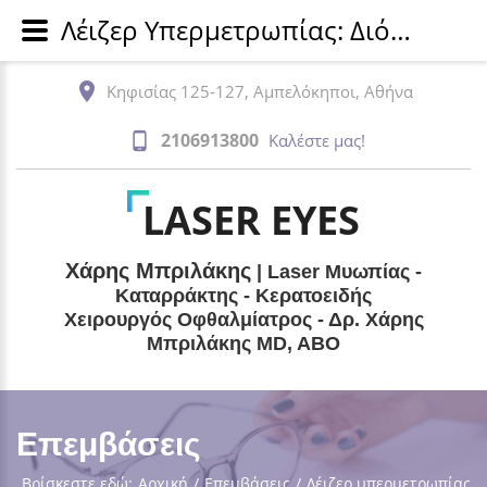
Λέιζερ Υπερμετρωπίας: Διόρθωση Της Πάθησης | Δρ. Μπριλάκης
Κηφισίας 125-127, Αμπελόκηποι, Αθήνα
2106913800
Καλέστε μας!
LASER EYES
Χάρης Μπριλάκης
| Laser Μυωπίας -
Καταρράκτης - Κερατοειδής
Χειρουργός Οφθαλμίατρος - Δρ. Χάρης
Μπριλάκης MD, ABO
Επεμβάσεις
Βρίσκεστε εδώ:
Αρχική
/
Επεμβάσεις
/
Λέιζερ υπερμετρωπίας