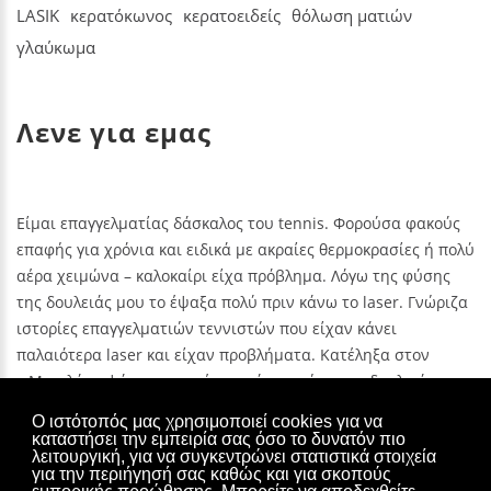
LASIK
κερατόκωνος
κερατοειδείς
θόλωση ματιών
γλαύκωμα
Λενε για εμας
ς
Είμαι επαγγελματίας δάσκαλος του tennis. Φορούσα φακούς
Είμαι επαγγελματίας δάσκαλος του tennis. Φορούσα φακούς
Εί
ολύ
επαφής για χρόνια και ειδικά με ακραίες θερμοκρασίες ή πολύ
επαφής για χρόνια και ειδικά με ακραίες θερμοκρασίες ή πολύ
επ
αέρα χειμώνα – καλοκαίρι είχα πρόβλημα. Λόγω της φύσης
αέρα χειμώνα – καλοκαίρι είχα πρόβλημα. Λόγω της φύσης
αέ
ζα
της δουλειάς μου το έψαξα πολύ πριν κάνω το laser. Γνώριζα
της δουλειάς μου το έψαξα πολύ πριν κάνω το laser. Γνώριζα
τη
ιστορίες επαγγελματιών τεννιστών που είχαν κάνει
ιστορίες επαγγελματιών τεννιστών που είχαν κάνει
ισ
παλαιότερα laser και είχαν προβλήματα. Κατέληξα στον
παλαιότερα laser και είχαν προβλήματα. Κατέληξα στον
πα
ου
κ.Μπριλάκη ψάχνοντας μέσα από τον χώρο της δουλειάς μου
κ.Μπριλάκη ψάχνοντας μέσα από τον χώρο της δουλειάς μου
κ.
και συγκρίνοντας βιογραφικά.
και συγκρίνοντας βιογραφικά.
κα
Ο ιστότοπός μας χρησιμοποιεί cookies για να
καταστήσει την εμπειρία σας όσο το δυνατόν πιο
ΚΑΡΑΦΙΛΊΔΗΣ
ΚΑΡΑΦΙΛΊΔΗΣ
λειτουργική, για να συγκεντρώνει στατιστικά στοιχεία
Χάρης Μπριλάκης Οφθαλμολογικό κέντρο - Κηφισίας 125-127,
για την περιήγησή σας καθώς και για σκοπούς