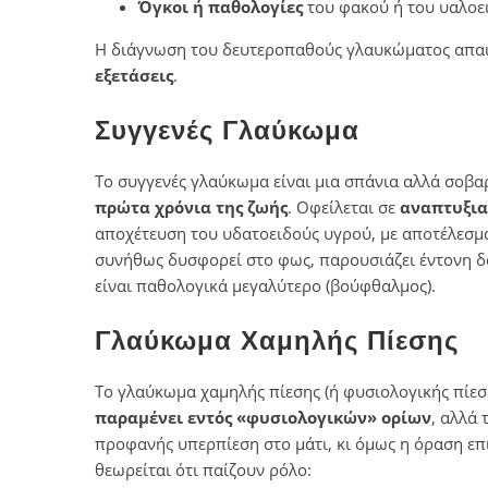
Όγκοι ή παθολογίες
του φακού ή του υαλοε
Η διάγνωση του δευτεροπαθούς γλαυκώματος απα
εξετάσεις
.
Συγγενές Γλαύκωμα
Το συγγενές γλαύκωμα είναι μια σπάνια αλλά σοβα
πρώτα χρόνια της ζωής
. Οφείλεται σε
αναπτυξια
αποχέτευση του υδατοειδούς υγρού, με αποτέλεσμ
συνήθως δυσφορεί στο φως, παρουσιάζει έντονη δα
είναι παθολογικά μεγαλύτερο (βούφθαλμος).
Γλαύκωμα Χαμηλής Πίεσης
Το γλαύκωμα χαμηλής πίεσης (ή φυσιολογικής πίεσ
παραμένει εντός «φυσιολογικών» ορίων
, αλλά
προφανής υπερπίεση στο μάτι, κι όμως η όραση επι
θεωρείται ότι παίζουν ρόλο: