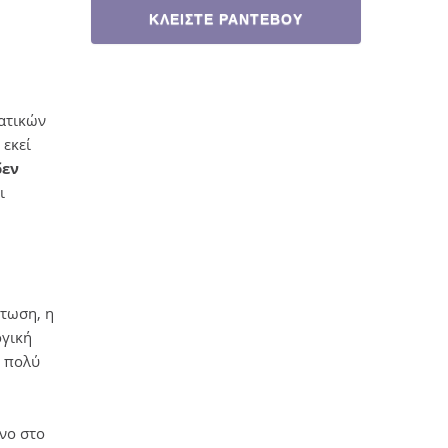
ΚΛΕΙΣΤΕ ΡΑΝΤΕΒΟΥ
τατικών
 εκεί
δεν
ι
πτωση, η
ογική
ε πολύ
νο στο