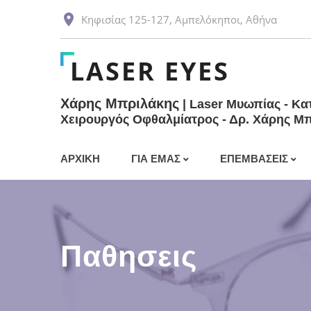
Κηφισίας 125-127, Αμπελόκηποι, Αθήνα
LASER EYES
Χάρης Μπριλάκης
| Laser Μυωπίας - Κα
Χειρουργός Οφθαλμίατρος - Δρ. Χάρης Μ
ΑΡΧΙΚΗ
ΓΙΑ ΕΜΑΣ
ΕΠΕΜΒΆΣΕΙΣ
Χάρης Μπριλάκης
Διαθλαστική χε
Laser
Οφθαλμολογικό κέντρο
Παθησεις
Αμπελόκηποι
Λέιζερ μυωπίας
Στεάτιο στο μάτ
Λέιζερ πρεσβυ