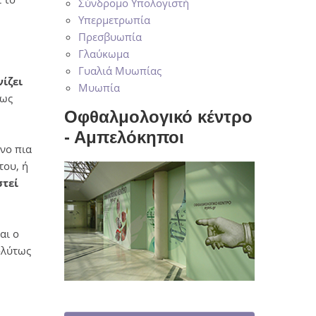
Σύνδρομο Υπολογιστή
Υπερμετρωπία
Πρεσβυωπία
Γλαύκωμα
Γυαλιά Μυωπίας
ίζει
Μυωπία
θως
Οφθαλμολογικό κέντρο
- Αμπελόκηποι
νο πια
του, ή
στεί
αι ο
ολύτως