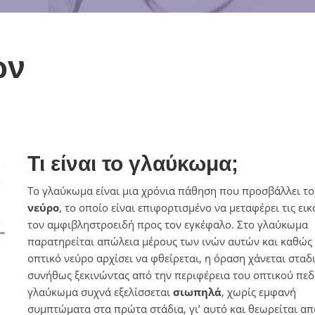
Ξηροφθαλμία
άτι
Σπίλος Επιπεφυκότα
ρωπίας
ών
Χαλάζιο
τισμού
Κερατίτιδα
κερατοειδούς
Υπόσφαγμα
Αλλεργική επιπεφυκίτιδα
Τι είναι το γλαύκωμα;
Σύνδρομο Υπολογιστή
Το γλαύκωμα είναι μια χρόνια πάθηση που προσβάλλει τ
Υπερμετρωπία
νεύρο
, το οποίο είναι επιφορτισμένο να μεταφέρει τις ει
τον αμφιβληστροειδή προς τον εγκέφαλο. Στο γλαύκωμα
Πρεσβυωπία
παρατηρείται απώλεια μέρους των ινών αυτών και καθώς
Γλαύκωμα
οπτικό νεύρο αρχίσει να φθείρεται, η όραση χάνεται σταδ
συνήθως ξεκινώντας από την περιφέρεια του οπτικού πεδ
Γυαλιά Μυωπίας
γλαύκωμα συχνά εξελίσσεται
σιωπηλά
, χωρίς εμφανή
συμπτώματα στα πρώτα στάδια, γι’ αυτό και θεωρείται από
Μυωπία