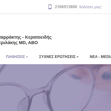
2106913800
Καλέστε μας!
ταρράκτης - Κερατοειδής
πριλάκης MD, ABO
ΠΑΘΗΣΕΙΣ
ΣΥΧΝΕΣ ΕΡΩΤΗΣΕΙΣ
ΝΕΑ - MEDI
ιρουργική και
Βλεφαρίτιδα
Μετεγχειρητικές Οδηγίες
TV - Radi
Καταρράκτη
Αστιγματισμός
Τύπος
Μετεγχειρητικές Οδηγίες Laser
Δακρύρροια
Νέα
ι
Επιπεφυκίτιδα
ωπίας