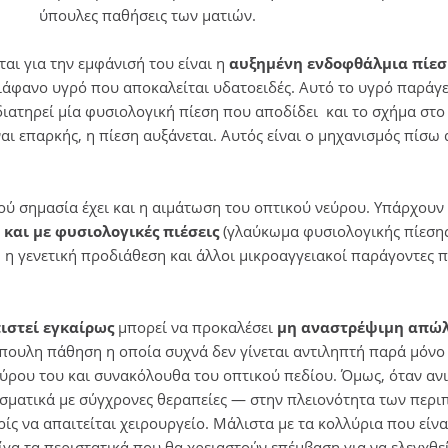
ύπουλες παθήσεις των ματιών.
αι για την εμφάνισή του είναι η
αυξημένη ενδοφθάλμια πίε
ιάφανο υγρό που αποκαλείται υδατοειδές. Αυτό το υγρό παράγε
διατηρεί μία φυσιολογική πίεση που αποδίδει και το σχήμα στ
αι επαρκής, η πίεση αυξάνεται. Αυτός είναι ο μηχανισμός πίσω 
ού σημασία έχει και η αιμάτωση του οπτικού νεύρου. Υπάρχουν
 και με φυσιολογικές πιέσεις
(γλαύκωμα φυσιολογικής πίεσης
, η γενετική προδιάθεση και άλλοι μικροαγγειακοί παράγοντες 
ιστεί εγκαίρως
μπορεί να προκαλέσει
μη αναστρέψιμη απώλ
ύπουλη πάθηση η οποία συχνά δεν γίνεται αντιληπτή παρά μόνο
εύρου του και συνακόλουθα του οπτικού πεδίου. Όμως, όταν ανι
λεσματικά με σύγχρονες θεραπείες — στην πλειονότητα των περ
ρίς να απαιτείται χειρουργείο. Μάλιστα με τα κολλύρια που είνα
ίγα τα περιστατικά που θα χρειαστούν επέμβαση για να ελεγχθεί