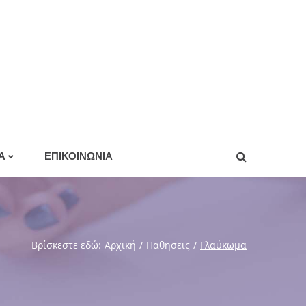
A
ΕΠΙΚΟΙΝΩΝΙΑ
o
Βρίσκεστε εδώ:
Αρχική
/
Παθησεις
/
Γλαύκωμα