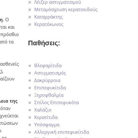
Λέιζερ αστιγματισμού
Μεταμόσχευση κερατοειδούς
Καταρράκτης
ση
. Ο
Κερατόκωνος
ται και
ο πρόσθιο
από τα
Παθήσεις:
 ασθενείς
Βλεφαρίτιδα
),
Αστιγματισμός
παίζουν
Δακρύρροια
Επιπεφυκίτιδα
Ξηροφθαλμία
εια της
Σπίλος Επιπεφυκότα
 όταν
Χαλάζιο
χνεύεται
Κερατίτιδα
ιπτώσεων
Υπόσφαγμα
ι
Αλλεργική επιπεφυκίτιδα
 το