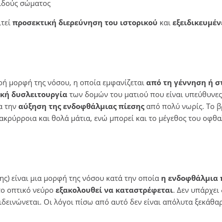
ιδούς σώματος
ιτεί
προσεκτική διερεύνηση του ιστορικού
και
εξειδικευμέν
ρή μορφή της νόσου, η οποία εμφανίζεται
από τη γέννηση ή σ
κή δυσλειτουργία
των δομών του ματιού που είναι υπεύθυνες
α την
αύξηση της ενδοφθάλμιας πίεσης
από πολύ νωρίς. Το 
κρύρροια και θολά μάτια, ενώ μπορεί και το μέγεθος του οφθ
ης) είναι μια μορφή της νόσου κατά την οποία
η ενδοφθάλμια 
 το οπτικό νεύρο
εξακολουθεί να καταστρέφεται
. Δεν υπάρχει
δεινώνεται. Οι λόγοι πίσω από αυτό δεν είναι απόλυτα ξεκάθαρ