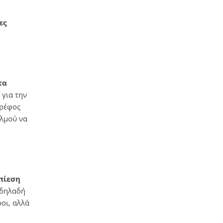
ες
τα
 για την
βρέφος
αλμού να
πίεση
 δηλαδή
οι, αλλά