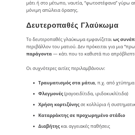
μάτι ή στο μέτωπο, ναυτία, “φωτοστέφανα” γύρω α
μόνιμη απώλεια όρασης.
Δευτεροπαθές Γλαύκωμα
Το δευτεροπαθές γλαύκωμα εμφανίζεται
ως συνέπ
περιβάλλον του ματιού. Δεν πρόκειται για μια “π
παράγοντα
— κάτι που το καθιστά πιο απρόβλεπτο
Οι συχνότερες αιτίες περιλαμβάνουν:
Τραυματισμός στα μάτια
, π.χ. από χτύπημα
Φλεγμονές
(ραγοειδίτιδα, ιριδοκυκλίτιδα)
Χρήση κορτιζόνης
σε κολλύρια ή συστηματι
Καταρράκτης σε προχωρημένο στάδιο
Διαβήτης
και αγγειακές παθήσεις