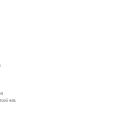
α
η
θα
τιού και