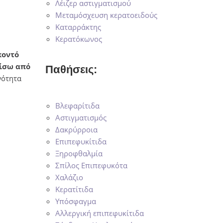
Λέιζερ αστιγματισμού
Μεταμόσχευση κερατοειδούς
Καταρράκτης
Κερατόκωνος
κοντό
ίσω από
Παθήσεις:
νότητα
Βλεφαρίτιδα
Αστιγματισμός
Δακρύρροια
Επιπεφυκίτιδα
Ξηροφθαλμία
Σπίλος Επιπεφυκότα
Χαλάζιο
Κερατίτιδα
Υπόσφαγμα
Αλλεργική επιπεφυκίτιδα