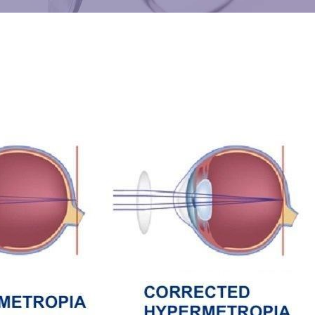
Ξηροφθαλμία
άτι
Σπίλος Επιπεφυκότα
ρωπίας
Χαλάζιο
τισμού
Κερατίτιδα
κερατοειδούς
Υπόσφαγμα
Αλλεργική επιπεφυκίτιδα
Σύνδρομο Υπολογιστή
Υπερμετρωπία
Πρεσβυωπία
Γλαύκωμα
Γυαλιά Μυωπίας
Μυωπία