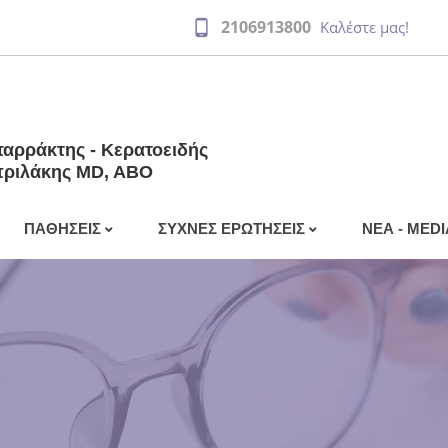
2106913800
Καλέστε μας!
ταρράκτης - Κερατοειδής
πριλάκης MD, ABO
ΠΑΘΗΣΕΙΣ
ΣΥΧΝΕΣ ΕΡΩΤΗΣΕΙΣ
ΝΕΑ - MEDI
ιρουργική και
Βλεφαρίτιδα
Μετεγχειρητικές Οδηγίες
TV - Radi
Καταρράκτη
Αστιγματισμός
Τύπος
Μετεγχειρητικές Οδηγίες Laser
Δακρύρροια
Νέα
ι
Επιπεφυκίτιδα
ωπίας