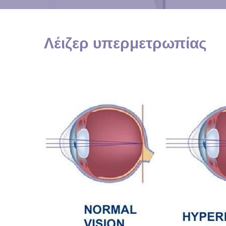
Πτερύγιο στο μ
Λέιζερ υπερμετ
Λέιζερ υπερμετρωπίας
Λέιζερ αστιγμα
Μεταμόσχευση 
Καταρράκτης
Κερατόκωνος