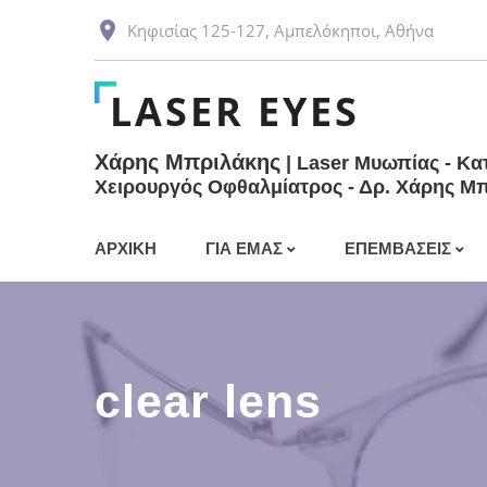
Κηφισίας 125-127, Αμπελόκηποι, Αθήνα
LASER EYES
Χάρης Μπριλάκης
| Laser Μυωπίας - Κα
Χειρουργός Οφθαλμίατρος - Δρ. Χάρης Μ
ΑΡΧΙΚΗ
ΓΙΑ ΕΜΑΣ
ΕΠΕΜΒΆΣΕΙΣ
Χάρης Μπριλάκης
Διαθλαστική χε
Laser
Οφθαλμολογικό κέντρο
clear lens
Αμπελόκηποι
Λέιζερ μυωπίας
Στεάτιο στο μάτ
Λέιζερ πρεσβυ