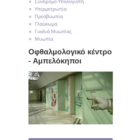
Σύνδρομο Υπολογιστή
Υπερμετρωπία
Πρεσβυωπία
Γλαύκωμα
Γυαλιά Μυωπίας
Μυωπία
Οφθαλμολογικό κέντρο
- Αμπελόκηποι