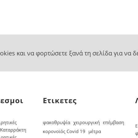
ookies και να φορτώσετε ξανά τη σελίδα για να δ
εσμοι
Ετικετες
ιρητικές
φακοθρυψία
χειρουργική
επέμβαση
Είμαι επαγγελματίας δάσκαλος του tennis. Φορούσα
Ε
Ε
 Καταρράκτη
κορονοϊός Covid 19
μέτρα
φακούς επαφής για χρόνια και ειδικά με ακραίες
φ
φ
ιρητικές