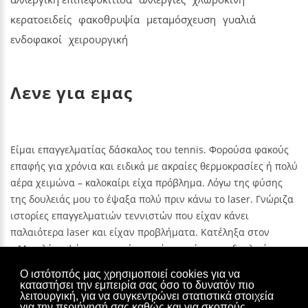
κερατοειδείς
φακοθρυψία
μεταμόσχευση
γυαλιά
ενδοφακοί
χειρουργική
Λενε για εμας
ς
Είμαι επαγγελματίας δάσκαλος του tennis. Φορούσα φακούς
Είμαι επαγγελματίας δάσκαλος του tennis. Φορούσα φακούς
Εί
ολύ
επαφής για χρόνια και ειδικά με ακραίες θερμοκρασίες ή πολύ
επαφής για χρόνια και ειδικά με ακραίες θερμοκρασίες ή πολύ
επ
αέρα χειμώνα – καλοκαίρι είχα πρόβλημα. Λόγω της φύσης
αέρα χειμώνα – καλοκαίρι είχα πρόβλημα. Λόγω της φύσης
αέ
ζα
της δουλειάς μου το έψαξα πολύ πριν κάνω το laser. Γνώριζα
της δουλειάς μου το έψαξα πολύ πριν κάνω το laser. Γνώριζα
τη
ιστορίες επαγγελματιών τεννιστών που είχαν κάνει
ιστορίες επαγγελματιών τεννιστών που είχαν κάνει
ισ
παλαιότερα laser και είχαν προβλήματα. Κατέληξα στον
παλαιότερα laser και είχαν προβλήματα. Κατέληξα στον
πα
ου
κ.Μπριλάκη ψάχνοντας μέσα από τον χώρο της δουλειάς μου
κ.Μπριλάκη ψάχνοντας μέσα από τον χώρο της δουλειάς μου
κ.
και συγκρίνοντας βιογραφικά.
και συγκρίνοντας βιογραφικά.
κα
Ο ιστότοπός μας χρησιμοποιεί cookies για να
καταστήσει την εμπειρία σας όσο το δυνατόν πιο
ΚΑΡΑΦΙΛΊΔΗΣ
ΚΑΡΑΦΙΛΊΔΗΣ
λειτουργική, για να συγκεντρώνει στατιστικά στοιχεία
Χάρης Μπριλάκης Οφθαλμολογικό κέντρο - Κηφισίας 125-127,
για την περιήγησή σας καθώς και για σκοπούς