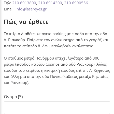
Τηλ:
210 6913800
,
210 6914300
,
210 6990556
Email:
info@lasereyes.gr
Πώς να έρθετε
Το κτίριο διαθέτει υπόγειο parking με είσοδο από την οδό
Λ. Ριανκούρ. Παίρνετε τον ανελκυστήρα από το γκαράζ και
πατάτε το επίπεδο 8. Δεν μεσολαβούν σκαλοπάτια.
Ο σταθμός μετρό Πανόρμου απέχει λιγότερο από 300
μέτρα (είσοδος κτιρίου Cosmos από οδό Ριανκούρ). Άλλες
είσοδοι του κτιρίου: η κεντρική είσοδος επί της Λ. Κηφισίας
και άλλη μία από την οδό Πάγκα (κάθετος μεταξύ Κηφισίας
και Ριανκούρ).
Όνομα
(*)