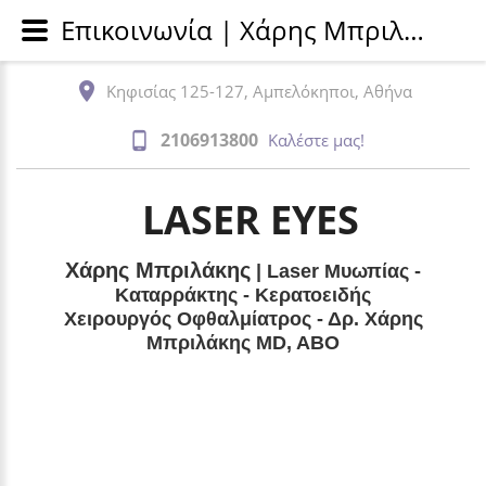
Επικοινωνία | Χάρης Μπριλάκης - Laser Μυωπίας - Καταρράκτης - Κερατοειδής
Κηφισίας 125-127, Αμπελόκηποι, Αθήνα
2106913800
Καλέστε μας!
LASER EYES
Χάρης Μπριλάκης
| Laser Μυωπίας -
Καταρράκτης - Κερατοειδής
Χειρουργός Οφθαλμίατρος - Δρ. Χάρης
Μπριλάκης MD, ABO
Επικοινωνια
Βρίσκεστε εδώ:
Αρχική
/
Επικοινωνια