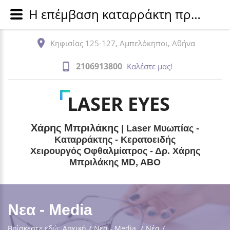
Η επέμβαση καταρράκτη προστατεύει από την άνοια
Κηφισίας 125-127, Αμπελόκηποι, Αθήνα
2106913800
Καλέστε μας!
LASER EYES
Χάρης Μπριλάκης
| Laser Μυωπίας -
Καταρράκτης - Κερατοειδής
Χειρουργός Οφθαλμίατρος - Δρ. Χάρης
Μπριλάκης MD, ABO
Νεα - Media
Βρίσκεστε εδώ:
Αρχική
/
Νεα - Media
/
Νέα
/