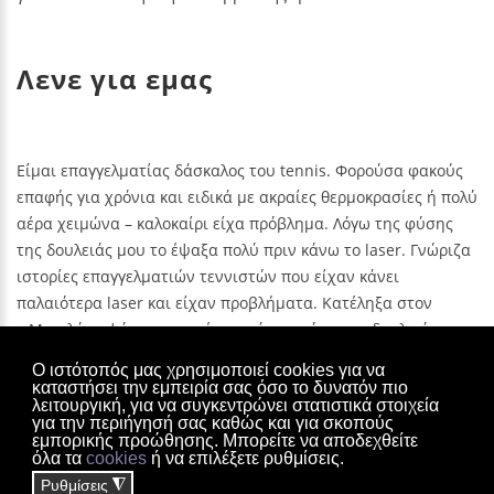
Λενε για εμας
ς
Είμαι επαγγελματίας δάσκαλος του tennis. Φορούσα φακούς
Είμαι επαγγελματίας δάσκαλος του tennis. Φορούσα φακούς
Εί
ολύ
επαφής για χρόνια και ειδικά με ακραίες θερμοκρασίες ή πολύ
επαφής για χρόνια και ειδικά με ακραίες θερμοκρασίες ή πολύ
επ
αέρα χειμώνα – καλοκαίρι είχα πρόβλημα. Λόγω της φύσης
αέρα χειμώνα – καλοκαίρι είχα πρόβλημα. Λόγω της φύσης
αέ
ζα
της δουλειάς μου το έψαξα πολύ πριν κάνω το laser. Γνώριζα
της δουλειάς μου το έψαξα πολύ πριν κάνω το laser. Γνώριζα
τη
ιστορίες επαγγελματιών τεννιστών που είχαν κάνει
ιστορίες επαγγελματιών τεννιστών που είχαν κάνει
ισ
παλαιότερα laser και είχαν προβλήματα. Κατέληξα στον
παλαιότερα laser και είχαν προβλήματα. Κατέληξα στον
πα
ου
κ.Μπριλάκη ψάχνοντας μέσα από τον χώρο της δουλειάς μου
κ.Μπριλάκη ψάχνοντας μέσα από τον χώρο της δουλειάς μου
κ.
και συγκρίνοντας βιογραφικά.
και συγκρίνοντας βιογραφικά.
κα
Ο ιστότοπός μας χρησιμοποιεί cookies για να
καταστήσει την εμπειρία σας όσο το δυνατόν πιο
ΚΑΡΑΦΙΛΊΔΗΣ
ΚΑΡΑΦΙΛΊΔΗΣ
λειτουργική, για να συγκεντρώνει στατιστικά στοιχεία
Χάρης Μπριλάκης Οφθαλμολογικό κέντρο - Κηφισίας 125-127,
για την περιήγησή σας καθώς και για σκοπούς
εμπορικής προώθησης. Μπορείτε να αποδεχθείτε
Αμπελόκηποι Αθηνών
όλα τα
cookies
ή να επιλέξετε ρυθμίσεις.
Ρυθμίσεις
◮