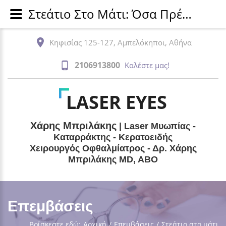
Στεάτιο Στο Μάτι: Όσα Πρέπει Να Γνωρίζετε | Δρ. Μπριλάκης
Κηφισίας 125-127, Αμπελόκηποι, Αθήνα
2106913800
Καλέστε μας!
LASER EYES
Χάρης Μπριλάκης
| Laser Μυωπίας -
Καταρράκτης - Κερατοειδής
Χειρουργός Οφθαλμίατρος - Δρ. Χάρης
Μπριλάκης MD, ABO
Επεμβάσεις
Βρίσκεστε εδώ:
Αρχική
/
Επεμβάσεις
/
Στεάτιο στο μάτι