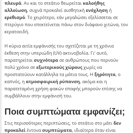
πλευρά
. Αν και το στεάτιο θεωρείται
καλοήθης
αλλοίωση
, συχνά προκαλεί αισθητική
ενόχληση
ή
ερεθισμό
. Το χειρότερο, εάν μεγαλώσει εξελίσσεται σε
πτερύγιο που επεκτείνεται πάνω στον διάφανο χιτώνα, τον
κερατοειδή.
Η κύρια αιτία εμφάνισής του σχετίζεται με τη χρόνια
έκθεση στην υπεριώδη (UV) ακτινοβολία. Γι’ αυτό,
παρατηρείται
συχνότερα
σε ανθρώπους που περνούν
πολύ χρόνο σε
εξωτερικούς χώρους
χωρίς να
προστατεύουν κατάλληλα τα μάτια τους. Η
ξηρότητα
, ο
καπνός, η
ατμοσφαιρική ρύπανση
, ακόμα και η
παρατεταμένη χρήση φακών επαφής μπορούν επίσης να
συμβάλλουν στην εμφάνισή του.
Ποια συμπτώματα εμφανίζει;
Στις περισσότερες περιπτώσεις, το στεάτιο στο μάτι
δεν
προκαλεί
έντονα
συμπτώματα
, ιδιαίτερα όταν είναι