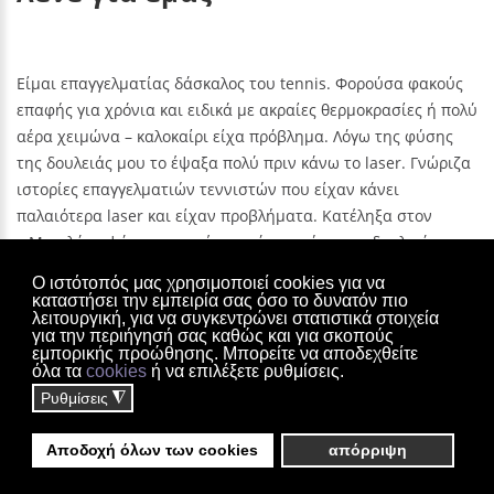
ς
Είμαι επαγγελματίας δάσκαλος του tennis. Φορούσα φακούς
Είμαι επαγγελματίας δάσκαλος του tennis. Φορούσα φακούς
Εί
ολύ
επαφής για χρόνια και ειδικά με ακραίες θερμοκρασίες ή πολύ
επαφής για χρόνια και ειδικά με ακραίες θερμοκρασίες ή πολύ
επ
αέρα χειμώνα – καλοκαίρι είχα πρόβλημα. Λόγω της φύσης
αέρα χειμώνα – καλοκαίρι είχα πρόβλημα. Λόγω της φύσης
αέ
ζα
της δουλειάς μου το έψαξα πολύ πριν κάνω το laser. Γνώριζα
της δουλειάς μου το έψαξα πολύ πριν κάνω το laser. Γνώριζα
τη
ιστορίες επαγγελματιών τεννιστών που είχαν κάνει
ιστορίες επαγγελματιών τεννιστών που είχαν κάνει
ισ
παλαιότερα laser και είχαν προβλήματα. Κατέληξα στον
παλαιότερα laser και είχαν προβλήματα. Κατέληξα στον
πα
ου
κ.Μπριλάκη ψάχνοντας μέσα από τον χώρο της δουλειάς μου
κ.Μπριλάκη ψάχνοντας μέσα από τον χώρο της δουλειάς μου
κ.
και συγκρίνοντας βιογραφικά.
και συγκρίνοντας βιογραφικά.
κα
Ο ιστότοπός μας χρησιμοποιεί cookies για να
καταστήσει την εμπειρία σας όσο το δυνατόν πιο
ΚΑΡΑΦΙΛΊΔΗΣ
ΚΑΡΑΦΙΛΊΔΗΣ
λειτουργική, για να συγκεντρώνει στατιστικά στοιχεία
Χάρης Μπριλάκης Οφθαλμολογικό κέντρο - Κηφισίας 125-127,
για την περιήγησή σας καθώς και για σκοπούς
εμπορικής προώθησης. Μπορείτε να αποδεχθείτε
Αμπελόκηποι Αθηνών
όλα τα
cookies
ή να επιλέξετε ρυθμίσεις.
Ρυθμίσεις
◮
Laser Eyes
©
2026
Supported by:
Webpoint.gr
Αποδοχή όλων των cookies
απόρριψη
Επιστροφή στην έκδοση υπολογιστή