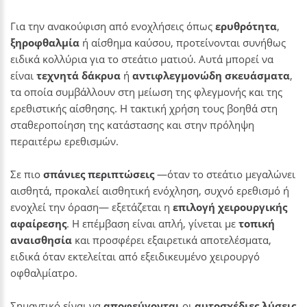
Για την ανακούφιση από ενοχλήσεις όπως
ερυθρότητα
,
ξηροφθαλμία
ή αίσθημα καύσου, προτείνονται συνήθως
ειδικά κολλύρια για το στεάτιο ματιού. Αυτά μπορεί να
είναι
τεχνητά δάκρυα
ή
αντιφλεγμονώδη σκευάσματα
,
τα οποία συμβάλλουν στη μείωση της φλεγμονής και της
ερεθιστικής αίσθησης. Η τακτική χρήση τους βοηθά στη
σταθεροποίηση της κατάστασης και στην πρόληψη
περαιτέρω ερεθισμών.
Σε πιο
σπάνιες περιπτώσεις
—όταν το στεάτιο μεγαλώνει
αισθητά, προκαλεί αισθητική ενόχληση, συχνό ερεθισμό ή
ενοχλεί την όραση— εξετάζεται η
επιλογή χειρουργικής
αφαίρεσης
. Η επέμβαση είναι απλή, γίνεται με
τοπική
αναισθησία
και προσφέρει εξαιρετικά αποτελέσματα,
ειδικά όταν εκτελείται από εξειδικευμένο χειρουργό
οφθαλμίατρο.
Σημαντικό είναι να
αποφεύγονται
οι
αυτοσχέδιες λύσεις