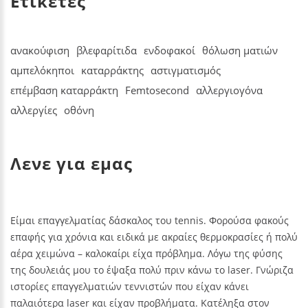
Ετικετες
ανακούφιση
βλεφαρίτιδα
ενδοφακοί
θόλωση ματιών
αμπελόκηποι
καταρράκτης
αστιγματισμός
επέμβαση καταρράκτη
Femtosecond
αλλεργιογόνα
αλλεργίες
οθόνη
Λενε για εμας
ς
Είμαι επαγγελματίας δάσκαλος του tennis. Φορούσα φακούς
Είμαι επαγγελματίας δάσκαλος του tennis. Φορούσα φακούς
Εί
ολύ
επαφής για χρόνια και ειδικά με ακραίες θερμοκρασίες ή πολύ
επαφής για χρόνια και ειδικά με ακραίες θερμοκρασίες ή πολύ
επ
αέρα χειμώνα – καλοκαίρι είχα πρόβλημα. Λόγω της φύσης
αέρα χειμώνα – καλοκαίρι είχα πρόβλημα. Λόγω της φύσης
αέ
ζα
της δουλειάς μου το έψαξα πολύ πριν κάνω το laser. Γνώριζα
της δουλειάς μου το έψαξα πολύ πριν κάνω το laser. Γνώριζα
τη
ιστορίες επαγγελματιών τεννιστών που είχαν κάνει
ιστορίες επαγγελματιών τεννιστών που είχαν κάνει
ισ
παλαιότερα laser και είχαν προβλήματα. Κατέληξα στον
παλαιότερα laser και είχαν προβλήματα. Κατέληξα στον
πα