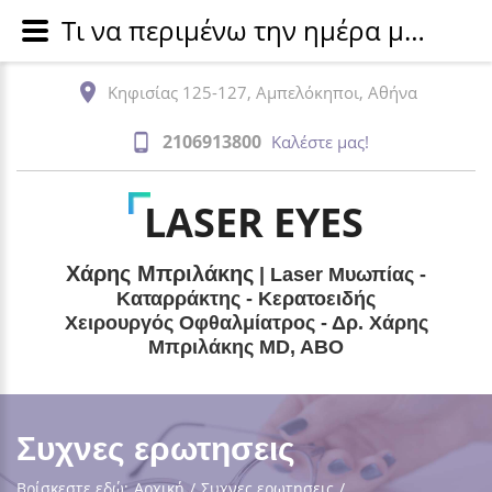
Τι να περιμένω την ημέρα μετά το χειρουργείο;
Κηφισίας 125-127, Αμπελόκηποι, Αθήνα
2106913800
Καλέστε μας!
LASER EYES
Χάρης Μπριλάκης
| Laser Μυωπίας -
Καταρράκτης - Κερατοειδής
Χειρουργός Οφθαλμίατρος - Δρ. Χάρης
Μπριλάκης MD, ABO
Συχνες ερωτησεις
Βρίσκεστε εδώ:
Αρχική
/
Συχνες ερωτησεις
/